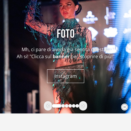
Foto
Mh, ci pare di averla già sentita questa...
Ah si! "Clicca sul
banner
per scoprire di più!"
Instagram