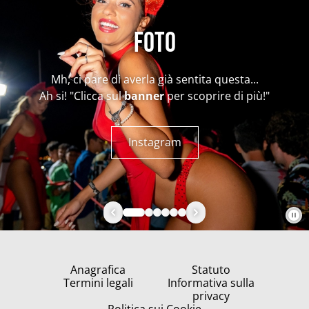
Foto
Mh, ci pare di averla già sentita questa...
Ah si! "Clicca sul
banner
per scoprire di più!"
Instagram
Anagrafica
Statuto
Termini legali
Informativa sulla
privacy